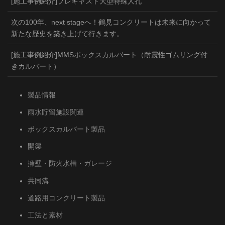
[施工事例紹介]プレキャスト大型特殊人孔
次の100年、next stageへ！鶴見コンクリートは未来に向かって
新たな歴史を築き上げて行きます。
[施工事例紹介]MMSボックスカルバート（耐震性ゴムリング付
きカルバート）
製品情報
雨水貯留施設関連
ボックスカルバート製品
開渠
擁壁・防火水槽・ガレージ
共同溝
道路用コンクリート製品
工法と素材