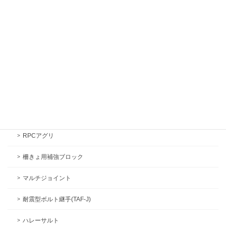
工法と素材
ローラースライドS工法
プラス工法
オープンシールド工法
RPC工法
自立型更生工法(PRCライト)
RPCアグリ
柵きょ用補強ブロック
マルチジョイント
耐震型ボルト継手(TAF-J)
ハレーサルト