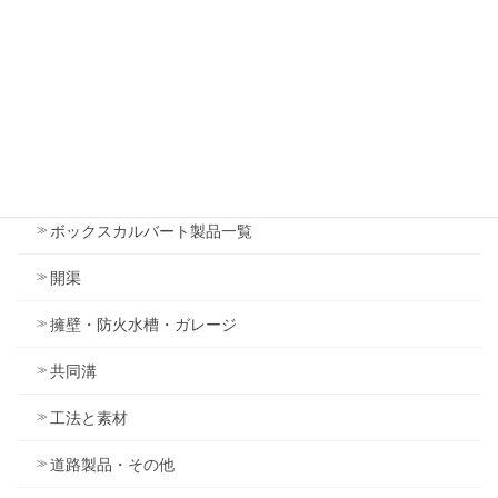
プレキャストオープン遊水池・調整池
ミニゲート
ツインキャスト
その他の遊水池・調整池
ボックスカルバート製品一覧
開渠
擁壁・防火水槽・ガレージ
共同溝
工法と素材
道路製品・その他